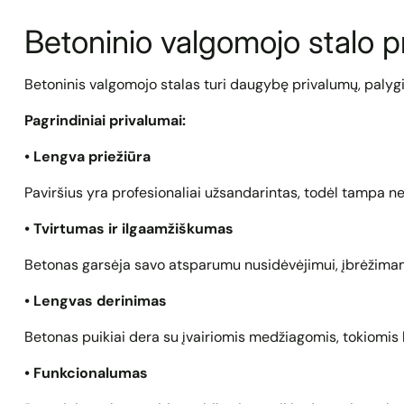
Betoninio valgomojo stalo p
Betoninis valgomojo stalas turi daugybę privalumų, palygin
Pagrindiniai privalumai:
• Lengva priežiūra
Paviršius yra profesionaliai užsandarintas, todėl tampa n
• Tvirtumas ir ilgaamžiškumas
Betonas garsėja savo atsparumu nusidėvėjimui, įbrėžima
• Lengvas derinimas
Betonas puikiai dera su įvairiomis medžiagomis, tokiomis ka
• Funkcionalumas