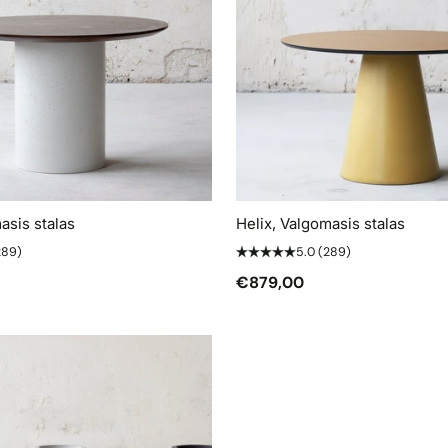
asis stalas
Helix, Valgomasis stalas
289)
5.0
(289)
€879,00