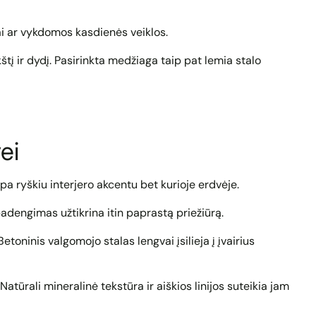
ai ar vykdomos kasdienės veiklos.
tį ir dydį. Pasirinkta medžiaga taip pat lemia stalo
ei
pa ryškiu interjero akcentu bet kurioje erdvėje.
padengimas užtikrina itin paprastą priežiūrą.
oninis valgomojo stalas lengvai įsilieja į įvairius
atūrali mineralinė tekstūra ir aiškios linijos suteikia jam