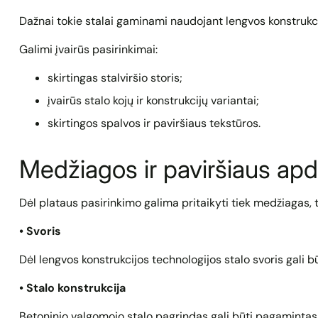
Dažnai tokie stalai gaminami naudojant lengvos konstrukci
Galimi įvairūs pasirinkimai:
skirtingas stalviršio storis;
įvairūs stalo kojų ir konstrukcijų variantai;
skirtingos spalvos ir paviršiaus tekstūros.
Medžiagos ir paviršiaus apd
Dėl plataus pasirinkimo galima pritaikyti tiek medžiagas, t
• Svoris
Dėl lengvos konstrukcijos technologijos stalo svoris gali b
• Stalo konstrukcija
Betoninio valgomojo stalo pagrindas gali būti pagamintas