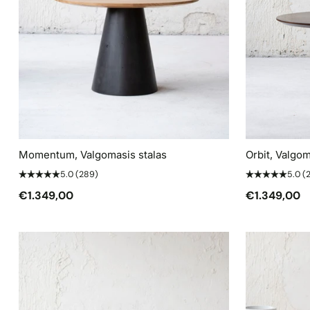
Momentum, Valgomasis stalas
Orbit, Valgom
5.0
(289)
5.0
(
€1.349,00
€1.349,00