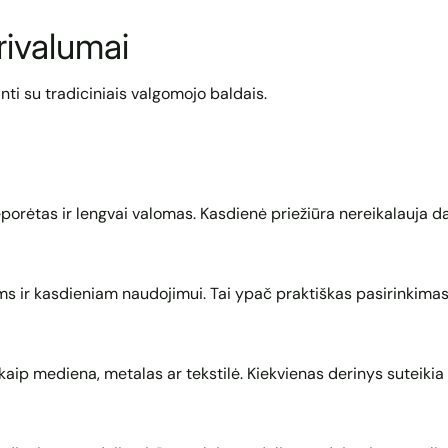
rivalumai
ti su tradiciniais valgomojo baldais.
eporėtas ir lengvai valomas. Kasdienė priežiūra nereikalauja 
ms ir kasdieniam naudojimui. Tai ypač praktiškas pasirinkim
ip mediena, metalas ar tekstilė. Kiekvienas derinys suteikia st