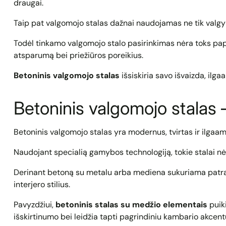
draugai.
Taip pat valgomojo stalas dažnai naudojamas ne tik valgym
Todėl tinkamo valgomojo stalo pasirinkimas nėra toks papra
atsparumą bei priežiūros poreikius.
Betoninis valgomojo stalas
išsiskiria savo išvaizda, ilga
Betoninis valgomojo stalas 
Betoninis valgomojo stalas yra modernus, tvirtas ir ilgaamž
Naudojant specialią gamybos technologiją, tokie stalai nėr
Derinant betoną su metalu arba mediena sukuriama patraukli,
interjero stilius.
Pavyzdžiui,
betoninis stalas su medžio elementais
puiki
išskirtinumo bei leidžia tapti pagrindiniu kambario akcent