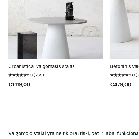
Urbanistica, Valgomasis stalas
Betoninis va
5.0
(289)
5.0
(
€1.119,00
€479,00
Valgomojo stalai yra ne tik praktiški, bet ir labai funkc