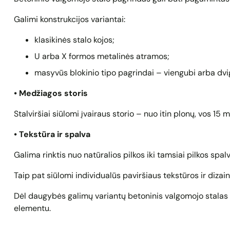
Galimi konstrukcijos variantai:
klasikinės stalo kojos;
U arba X formos metalinės atramos;
masyvūs blokinio tipo pagrindai – viengubi arba dvi
• Medžiagos storis
Stalviršiai siūlomi įvairaus storio – nuo itin plonų, vos 15 
• Tekstūra ir spalva
Galima rinktis nuo natūralios pilkos iki tamsiai pilkos spalv
Taip pat siūlomi individualūs paviršiaus tekstūros ir dizai
Dėl daugybės galimų variantų betoninis valgomojo stalas le
elementu.