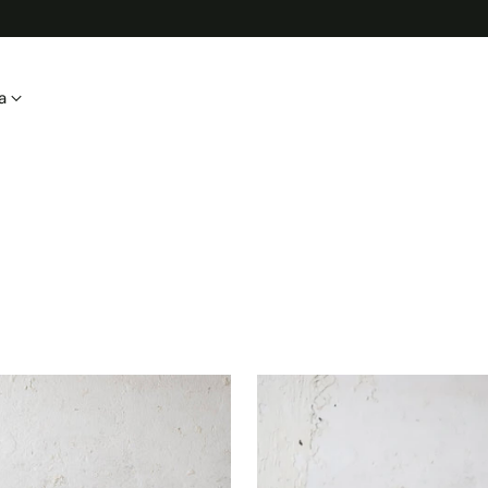
palvų
a