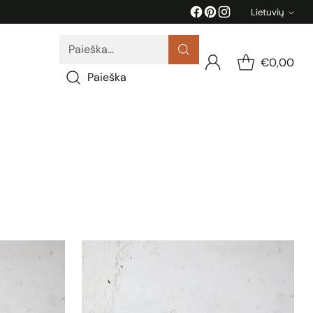
Lietuvių
Kalba
Paieška...
€0,00
Paieška