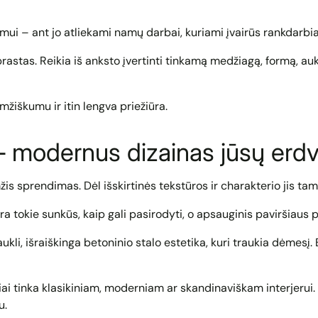
ui – ant jo atliekami namų darbai, kuriami įvairūs rankdarbi
stas. Reikia iš anksto įvertinti tinkamą medžiagą, formą, aukš
amžiškumu ir itin lengva priežiūra.
– modernus dizainas jūsų erdv
is sprendimas. Dėl išskirtinės tekstūros ir charakterio jis tam
a tokie sunkūs, kaip gali pasirodyti, o apsauginis paviršiaus 
 išraiškinga betoninio stalo estetika, kuri traukia dėmesį. Bet
ai tinka klasikiniam, moderniam ar skandinaviškam interjerui. N
u.