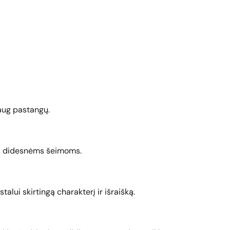
daug pastangų.
as didesnėms šeimoms.
alui skirtingą charakterį ir išraišką.