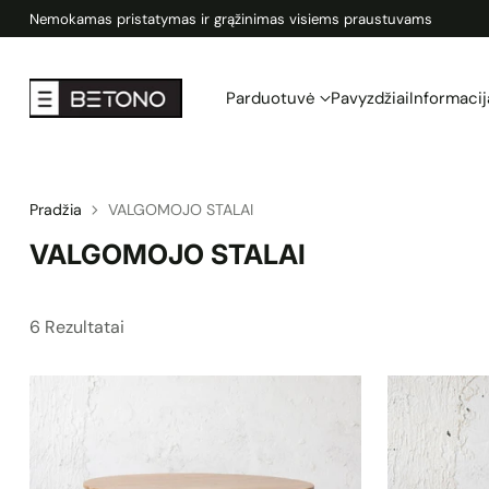
Kruopščiai pagaminta Lietuvoje | Aukščiausia kokybė | 15 skirtingų s
Parduotuvė
Pavyzdžiai
Informacij
Pradžia
VALGOMOJO STALAI
VALGOMOJO STALAI
6 Rezultatai