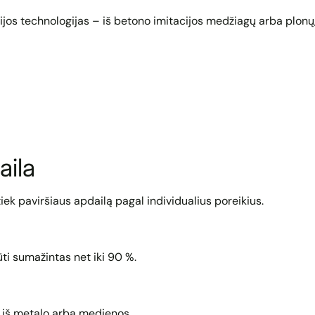
jos technologijas – iš betono imitacijos medžiagų arba plonų,
aila
iek paviršiaus apdailą pagal individualius poreikius.
ūti sumažintas net iki 90 %.
 iš metalo arba medienos.